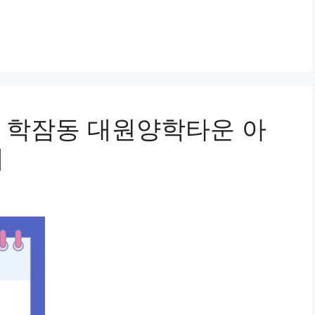
 학잠동 대원양학타운 아
세